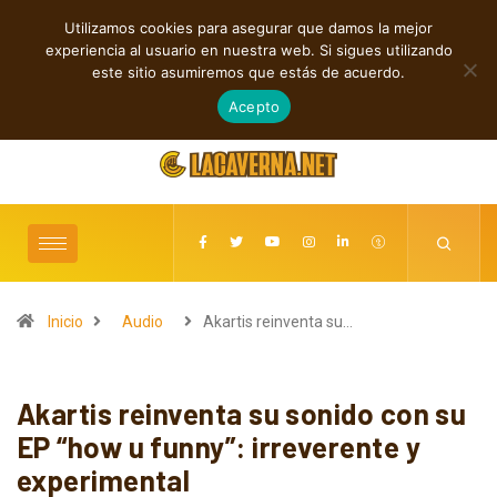
Utilizamos cookies para asegurar que damos la mejor
TENDENCIAS
experiencia al usuario en nuestra web. Si sigues utilizando
Grainville Train acelera con Cowboy Cadillac
este sitio asumiremos que estás de acuerdo.
agosto 6, 2026
Acepto
Inicio
Audio
Akartis reinventa su…
Akartis reinventa su sonido con su
EP “how u funny”: irreverente y
experimental