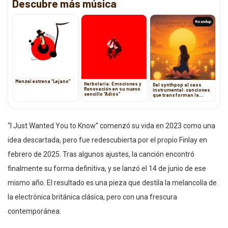
Descubre más música
Roundup
Menzel estrena “Lejano”
Herbolaria: Emociones y
Del synthpop al caos
Renovación en su nuevo
instrumental: canciones
sencillo “Adiós”
que transforman la
melancolía en arte
sonoro
“I Just Wanted You to Know” comenzó su vida en 2023 como una
idea descartada, pero fue redescubierta por el propio Finlay en
febrero de 2025. Tras algunos ajustes, la canción encontró
finalmente su forma definitiva, y se lanzó el 14 de junio de ese
mismo año. El resultado es una pieza que destila la melancolía de
la electrónica británica clásica, pero con una frescura
contemporánea.