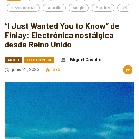
newsnormal
sencillo
single
Spotify
UK
“I Just Wanted You to Know” de
Finlay: Electrónica nostálgica
desde Reino Unido
Miguel Castillo
AUDIO
ELECTRÓNICA
junio 21, 2025
396