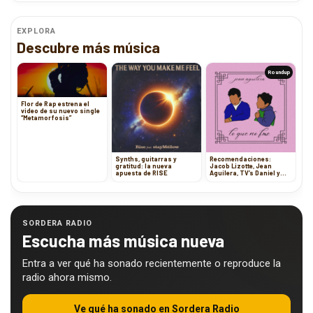
EXPLORA
Descubre más música
Roundup
Flor de Rap estrena el
video de su nuevo single
“Metamorfosis”
Synths, guitarras y
Recomendaciones:
gratitud: la nueva
Jacob Lizotte, Jean
apuesta de RISE
Aguilera, TV’s Daniel y
Grupo Resistenzzia
SORDERA RADIO
Escucha más música nueva
Entra a ver qué ha sonado recientemente o reproduce la
radio ahora mismo.
Ve qué ha sonado en Sordera Radio