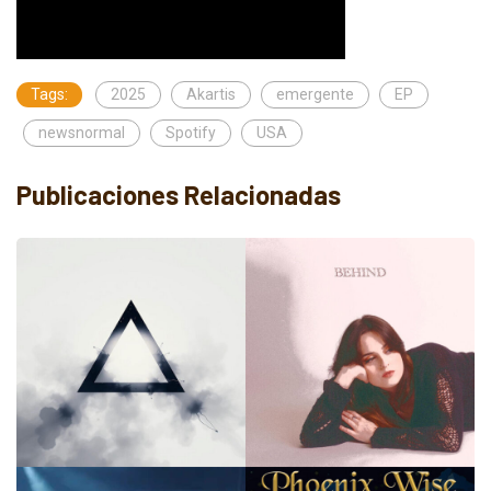
Tags:
2025
Akartis
emergente
EP
newsnormal
Spotify
USA
Publicaciones Relacionadas