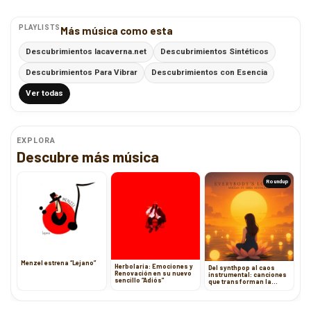
PLAYLISTS
Más música como esta
Descubrimientos lacaverna.net
Descubrimientos Sintéticos
Descubrimientos Para Vibrar
Descubrimientos con Esencia
Ver todas
EXPLORA
Descubre más música
Roundup
Menzel estrena “Lejano”
Herbolaria: Emociones y
Del synthpop al caos
Renovación en su nuevo
instrumental: canciones
sencillo “Adiós”
que transforman la
melancolía en arte
sonoro