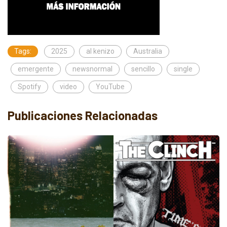
Tags:
2025
al kenizo
Australia
emergente
newsnormal
sencillo
single
Spotify
video
YouTube
Publicaciones Relacionadas