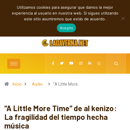
Utilizamos cookies para asegurar que damos la mejor
TENDENCIAS
experiencia al usuario en nuestra web. Si sigues utilizando
Entre la Melodía y la Rebeldía
Sonidos que Cruza
este sitio asumiremos que estás de acuerdo.
Fronteras
agosto 9, 2026
Acepto
Inicio
Audio
“A Little More…
“A Little More Time” de al kenizo:
La fragilidad del tiempo hecha
música