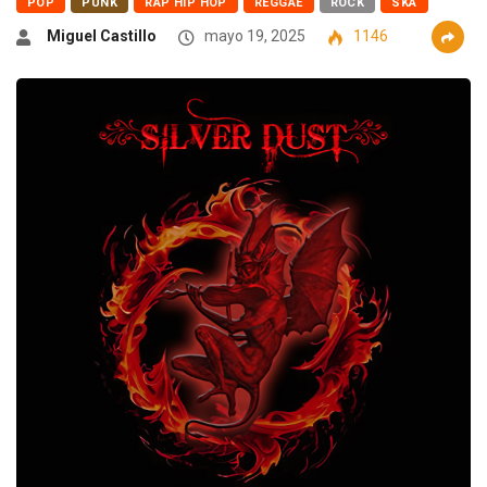
POP
PUNK
RAP HIP HOP
REGGAE
ROCK
SKA
Miguel Castillo
mayo 19, 2025
1146