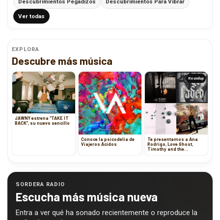
Descubrimientos Pegadizos
Descubrimientos Para Vibrar
Ver todas
EXPLORA
Descubre más música
Roundup
JAWNY estrena “TAKE IT
BACK”, su nuevo sencillo
Conoce la psicodelia de
Te presentamos a Ana
Viajeros Ácidos
Rodrigo, Love Ghost,
Timothy and the
Apocalypse y Neon Black
Dreams
SORDERA RADIO
Escucha más música nueva
Entra a ver qué ha sonado recientemente o reproduce la