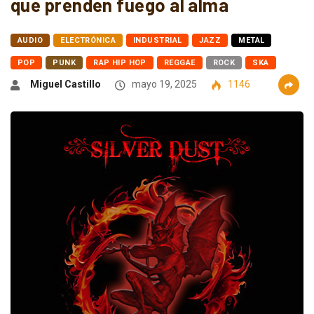
que prenden fuego al alma
AUDIO
ELECTRÓNICA
INDUSTRIAL
JAZZ
METAL
POP
PUNK
RAP HIP HOP
REGGAE
ROCK
SKA
Miguel Castillo
mayo 19, 2025
1146