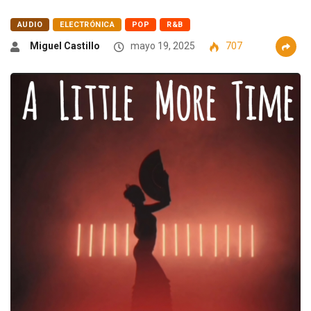
AUDIO
ELECTRÓNICA
POP
R&B
Miguel Castillo
mayo 19, 2025
707