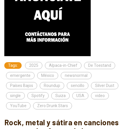
Tags:
2025
Alpaca-in-Chief
De Toestand
emergente
México
newsnormal
Países Bajos
Roundup
sencillo
Silver Dust
single
Spotify
Suiza
USA
video
YouTube
Zero Drunk Stars
Rock, metal y sátira en canciones