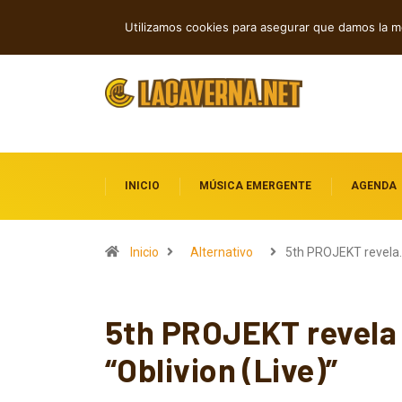
Cuatro canciones independientes entre
TENDENCIAS
Utilizamos cookies para asegurar que damos la me
INICIO
MÚSICA EMERGENTE
AGENDA
Inicio
Alternativo
5th PROJEKT revela
5th PROJEKT revela l
“Oblivion (Live)”