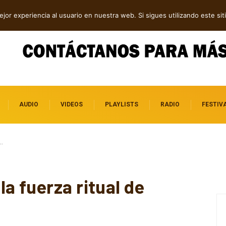
 folk, rock y pop
jor experiencia al usuario en nuestra web. Si sigues utilizando este s
AUDIO
VIDEOS
PLAYLISTS
RADIO
FESTIV
…
a fuerza ritual de