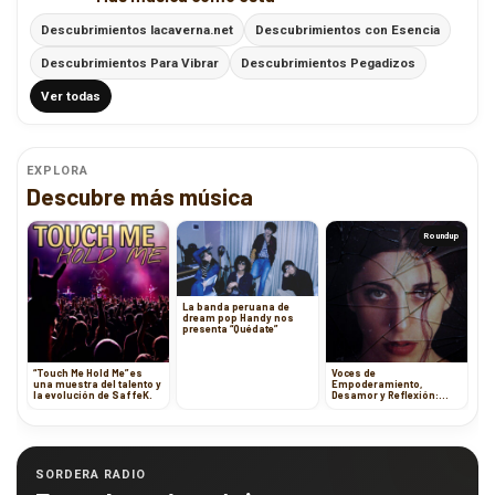
Descubrimientos lacaverna.net
Descubrimientos con Esencia
Descubrimientos Para Vibrar
Descubrimientos Pegadizos
Ver todas
EXPLORA
Descubre más música
Roundup
La banda peruana de
dream pop Handy nos
presenta “Quédate”
“Touch Me Hold Me” es
Voces de
una muestra del talento y
Empoderamiento,
la evolución de SaffeK.
Desamor y Reflexión:
Cuatro Canciones que
Trascienden Géneros
SORDERA RADIO