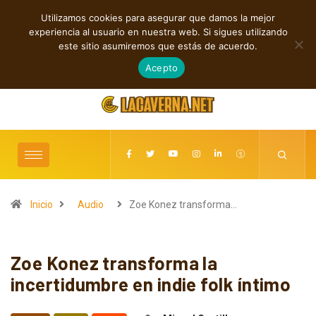
Utilizamos cookies para asegurar que damos la mejor
TENDENCIAS
experiencia al usuario en nuestra web. Si sigues utilizando
Rock, folk e indie: cuatro estrenos independientes por descubrir
este sitio asumiremos que estás de acuerdo.
agosto 7, 2026
Acepto
Inicio
Audio
Zoe Konez transforma…
Zoe Konez transforma la
incertidumbre en indie folk íntimo