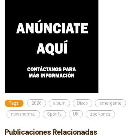
Tags:
2026
album
Disco
emergente
newsnormal
Spotify
UK
zoe konez
Publicaciones Relacionadas