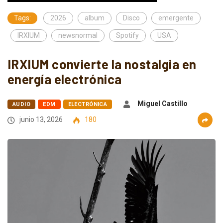
Tags:
2026
album
Disco
emergente
IRXIUM
newsnormal
Spotify
USA
IRXIUM convierte la nostalgia en
energía electrónica
Miguel Castillo
AUDIO
EDM
ELECTRÓNICA
junio 13, 2026
180