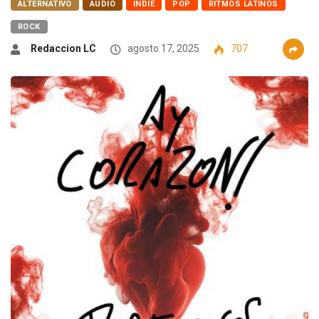
ALTERNATIVO
AUDIO
INDIE
POP
RITMOS LATINOS
ROCK
Redaccion LC
agosto 17, 2025
707