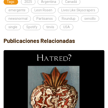
Tags:
2025
Argentina
Canadá
emergente
Leon Rosen
Lives Like Skyscrapers
newsnormal
Partisanos
Roundup
sencillo
single
Spotify
tinvìs
USA
Publicaciones Relacionadas