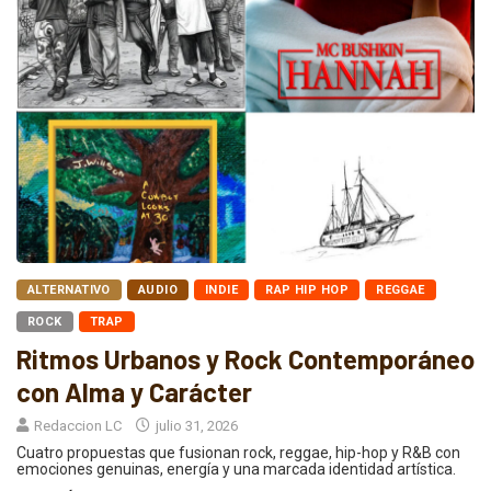
ALTERNATIVO
AUDIO
INDIE
RAP HIP HOP
REGGAE
ROCK
TRAP
Ritmos Urbanos y Rock Contemporáneo
con Alma y Carácter
Redaccion LC
julio 31, 2026
Cuatro propuestas que fusionan rock, reggae, hip-hop y R&B con
emociones genuinas, energía y una marcada identidad artística.