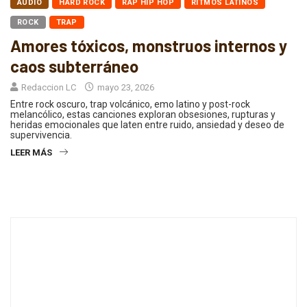
AUDIO
HARD ROCK
RAP HIP HOP
RITMOS LATINOS
ROCK
TRAP
Amores tóxicos, monstruos internos y
caos subterráneo
Redaccion LC
mayo 23, 2026
Entre rock oscuro, trap volcánico, emo latino y post-rock
melancólico, estas canciones exploran obsesiones, rupturas y
heridas emocionales que laten entre ruido, ansiedad y deseo de
supervivencia.
LEER MÁS