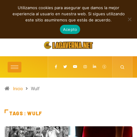
Utilizamos cookies para asegurar que damos la mejor
TENDENCIAS
experiencia al usuario en nuestra web. Si sigues utilizando
xión y resistencia
Indie, rap y pop: cuatro lanzamientos independientes
este sitio asumiremos que estás de acuerdo.
destacados
agosto 7, 2026
Acepto
Inicio
Wulf
TAGS : WULF