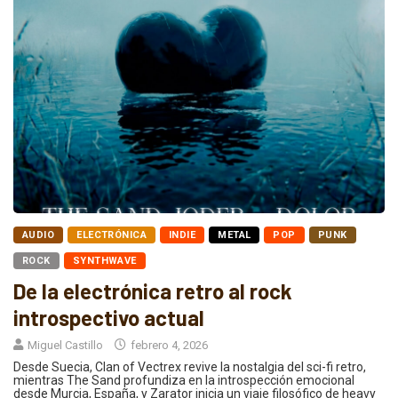
AUDIO
ELECTRÓNICA
INDIE
METAL
POP
PUNK
ROCK
SYNTHWAVE
De la electrónica retro al rock
introspectivo actual
Miguel Castillo
febrero 4, 2026
Desde Suecia, Clan of Vectrex revive la nostalgia del sci-fi retro,
mientras The Sand profundiza en la introspección emocional
desde Murcia, España, y Zarator inicia un viaje filosófico de heavy