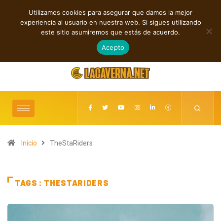
Utilizamos cookies para asegurar que damos la mejor
TENDENCIAS
experiencia al usuario en nuestra web. Si sigues utilizando
Rock, folk e indie: cuatro estrenos independientes por descubrir
este sitio asumiremos que estás de acuerdo.
agosto 7, 2026
Acepto
Inicio
TheStaRiders
TAGS : THESTARIDERS