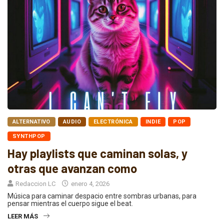
ALTERNATIVO
AUDIO
ELECTRÓNICA
INDIE
POP
SYNTHPOP
Hay playlists que caminan solas, y
otras que avanzan como
Redaccion LC
enero 4, 2026
Música para caminar despacio entre sombras urbanas, para
pensar mientras el cuerpo sigue el beat.
LEER MÁS