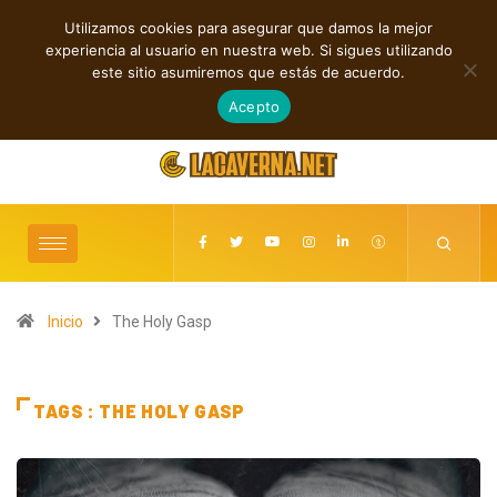
Utilizamos cookies para asegurar que damos la mejor
TENDENCIAS
experiencia al usuario en nuestra web. Si sigues utilizando
Nueva música independiente: electrónica, post rock y punk
Rock, folk 
este sitio asumiremos que estás de acuerdo.
agosto 7, 2026
Acepto
Inicio
The Holy Gasp
TAGS : THE HOLY GASP