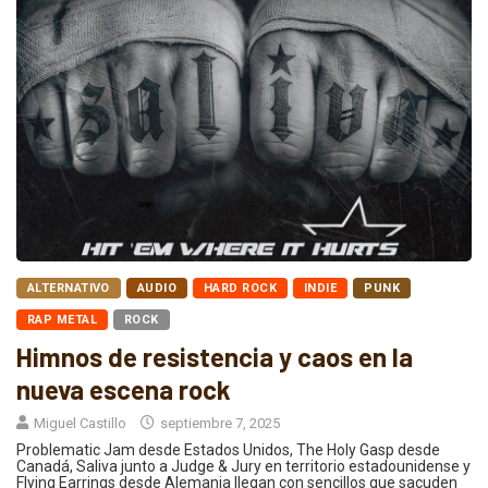
ALTERNATIVO
AUDIO
HARD ROCK
INDIE
PUNK
RAP METAL
ROCK
Himnos de resistencia y caos en la
nueva escena rock
Miguel Castillo
septiembre 7, 2025
Problematic Jam desde Estados Unidos, The Holy Gasp desde
Canadá, Saliva junto a Judge & Jury en territorio estadounidense y
Flying Earrings desde Alemania llegan con sencillos que sacuden