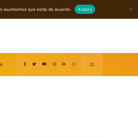
agosto 7, 2026
itio asumiremos que estás de acuerdo.
Acepto
AL