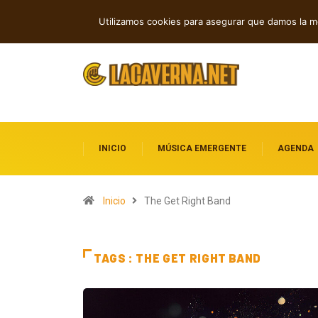
Indie, rap y pop: cuatro lanzamientos
TENDENCIAS
Utilizamos cookies para asegurar que damos la me
INICIO
MÚSICA EMERGENTE
AGENDA
Inicio
The Get Right Band
TAGS : THE GET RIGHT BAND