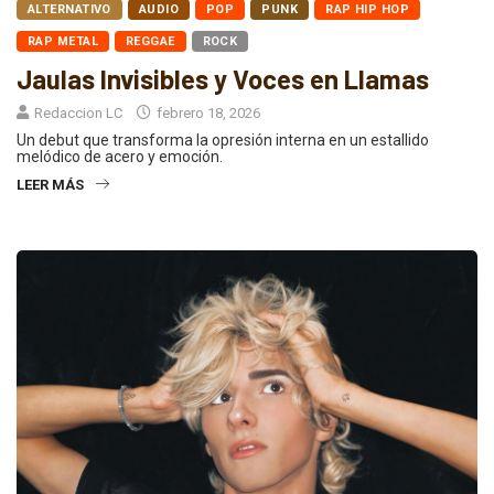
ALTERNATIVO
AUDIO
POP
PUNK
RAP HIP HOP
RAP METAL
REGGAE
ROCK
Jaulas Invisibles y Voces en Llamas
Redaccion LC
febrero 18, 2026
Un debut que transforma la opresión interna en un estallido
melódico de acero y emoción.
LEER MÁS