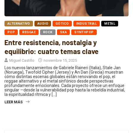
ALTERNATIVO
AUDIO
GÓTICO
INDUSTRIAL
METAL
POP
REGGAE
ROCK
SKA
SYNTHPOP
Entre resistencia, nostalgia y
equilibrio: cuatro temas clave
Miguel Castillo
noviembre 15, 2025
Los nuevos lanzamientos de Gabriele Raineri (Italia), Stale Jan
(Noruega), Twofold Cipher (Jersey) y An Dan (Grecia) muestran
cómo distintas escenas globales están renovando el pop, el
reggae alternativo y el metal sinfónico desde perspectivas
profundamente emocionales. Cada proyecto ofrece un enfoque
singular —desde la vulnerabilidad pop hasta la rebeldía industrial,
la espiritualidad rítmica y […]
LEER MÁS