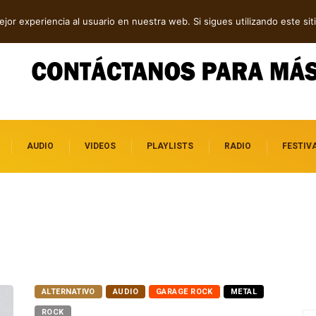
va música independiente: electrónica, post rock y punk
jor experiencia al usuario en nuestra web. Si sigues utilizando este s
AUDIO
VIDEOS
PLAYLISTS
RADIO
FESTIV
ALTERNATIVO
AUDIO
GARAGE ROCK
METAL
ROCK