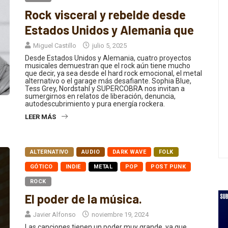
Rock visceral y rebelde desde
Estados Unidos y Alemania que
Miguel Castillo
julio 5, 2025
Desde Estados Unidos y Alemania, cuatro proyectos
musicales demuestran que el rock aún tiene mucho
que decir, ya sea desde el hard rock emocional, el metal
alternativo o el garage más desafiante. Sophia Blue,
Tess Grey, Nordstahl y SUPERCOBRA nos invitan a
sumergirnos en relatos de liberación, denuncia,
autodescubrimiento y pura energía rockera.
LEER MÁS
ALTERNATIVO
AUDIO
DARK WAVE
FOLK
GÓTICO
INDIE
METAL
POP
POST PUNK
ROCK
El poder de la música.
Javier Alfonso
noviembre 19, 2024
Las canciones tienen un poder muy grande, ya que