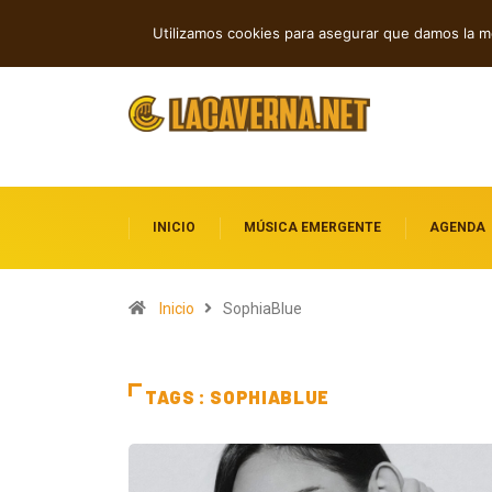
Cuatro canciones sobre libertad, desamor y transformación
Nue
TENDENCIAS
Utilizamos cookies para asegurar que damos la me
INICIO
MÚSICA EMERGENTE
AGENDA
Inicio
SophiaBlue
TAGS : SOPHIABLUE