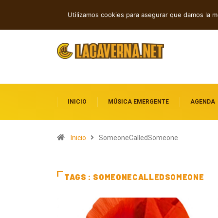
Cuatro canciones independientes entre folk, rock y pop
Cuatro lanzamie
TENDENCIAS
Utilizamos cookies para asegurar que damos la me
escuchar
INICIO
MÚSICA EMERGENTE
AGENDA
Inicio
SomeoneCalledSomeone
TAGS : SOMEONECALLEDSOMEONE