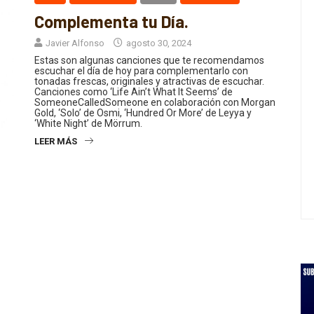
Complementa tu Día.
Javier Alfonso
agosto 30, 2024
Estas son algunas canciones que te recomendamos
escuchar el día de hoy para complementarlo con
tonadas frescas, originales y atractivas de escuchar.
Canciones como ‘Life Ain’t What It Seems’ de
SomeoneCalledSomeone en colaboración con Morgan
Gold, ‘Solo’ de Osmi, ‘Hundred Or More’ de Leyya y
‘White Night’ de Mörrum.
LEER MÁS