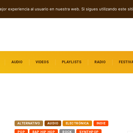
ntos alternativos que vale la pena
jor experiencia al usuario en nuestra web. Si sigues utilizando este s
AUDIO
VIDEOS
PLAYLISTS
RADIO
FESTIV
ALTERNATIVO
AUDIO
ELECTRÓNICA
INDIE
POP
RAP HIP HOP
ROCK
SYNTHPOP