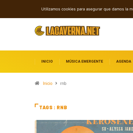
Cuatro lanzamientos independientes en
TENDENCIAS
Utilizamos cookies para asegurar que damos la me
INICIO
MÚSICA EMERGENTE
AGENDA
Inicio
rnb
TAGS : RNB