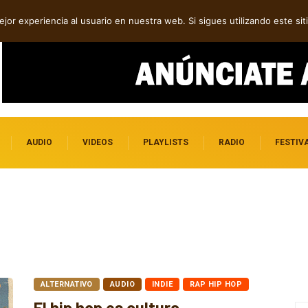
tre introspección y fuerza
jor experiencia al usuario en nuestra web. Si sigues utilizando este s
AUDIO
VIDEOS
PLAYLISTS
RADIO
FESTIV
ALTERNATIVO
AUDIO
INDIE
RAP HIP HOP
El hip hop es cultura