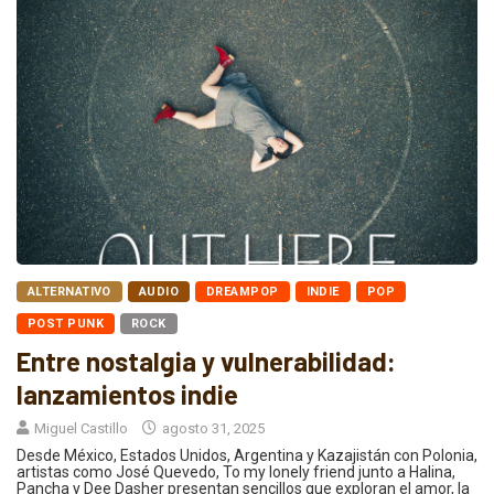
ALTERNATIVO
AUDIO
DREAMPOP
INDIE
POP
POST PUNK
ROCK
Entre nostalgia y vulnerabilidad:
lanzamientos indie
Miguel Castillo
agosto 31, 2025
Desde México, Estados Unidos, Argentina y Kazajistán con Polonia,
artistas como José Quevedo, To my lonely friend junto a Halina,
Pancha y Dee Dasher presentan sencillos que exploran el amor, la