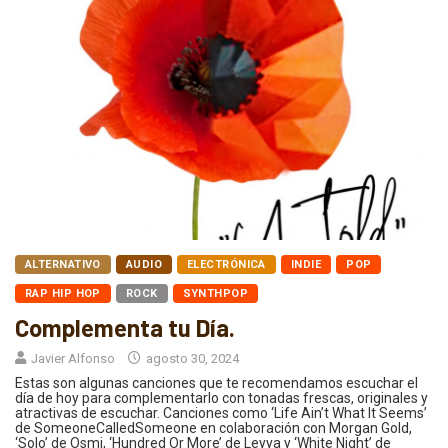
ALTERNATIVO
AUDIO
ELECTRÓNICA
INDIE
POP
RAP HIP HOP
ROCK
SYNTHPOP
Complementa tu Día.
Javier Alfonso
agosto 30, 2024
Estas son algunas canciones que te recomendamos escuchar el
día de hoy para complementarlo con tonadas frescas, originales y
atractivas de escuchar. Canciones como ‘Life Ain’t What It Seems’
de SomeoneCalledSomeone en colaboración con Morgan Gold,
‘Solo’ de Osmi, ‘Hundred Or More’ de Leyya y ‘White Night’ de