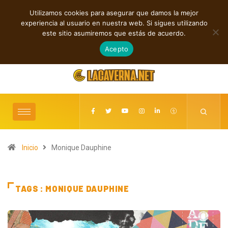
Utilizamos cookies para asegurar que damos la mejor
TENDENCIAS
experiencia al usuario en nuestra web. Si sigues utilizando
ock y punk
Rock, folk e indie: cuatro estrenos independientes por
este sitio asumiremos que estás de acuerdo.
descubrir
agosto 6, 2026
Acepto
Inicio
Monique Dauphine
TAGS : MONIQUE DAUPHINE