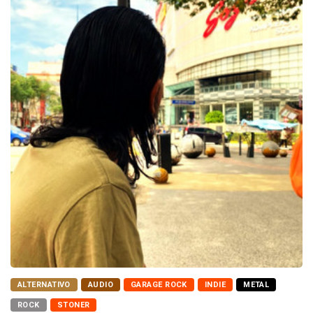
ALTERNATIVO
AUDIO
GARAGE ROCK
INDIE
METAL
ROCK
STONER