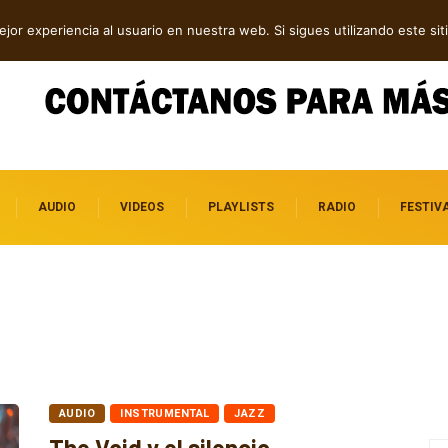
en “Father Help Us”
Cuatro canciones independientes entre folk, rock y pop
jor experiencia al usuario en nuestra web. Si sigues utilizando este s
AUDIO
VIDEOS
PLAYLISTS
RADIO
FESTIV
AUDIO
INSTRUMENTAL
JAZZ