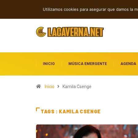
For You Brother transforma la fe en rock 
TENDENCIAS
Utilizamos cookies para asegurar que damos la me
INICIO
MÚSICA EMERGENTE
AGENDA
Inicio
Kamila Csenge
TAGS : KAMILA CSENGE