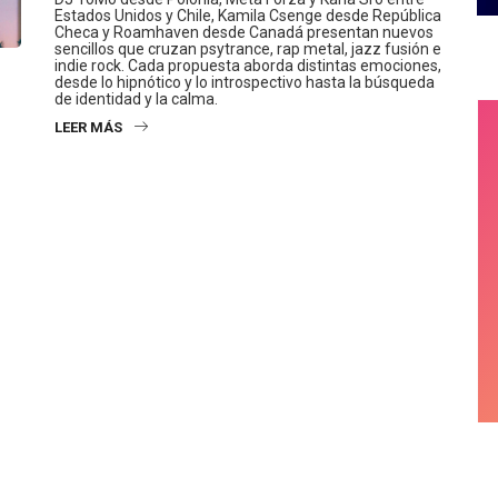
DJ ToMo desde Polonia, Meta Forza y Karla Sro entre
Estados Unidos y Chile, Kamila Csenge desde República
Checa y Roamhaven desde Canadá presentan nuevos
sencillos que cruzan psytrance, rap metal, jazz fusión e
indie rock. Cada propuesta aborda distintas emociones,
desde lo hipnótico y lo introspectivo hasta la búsqueda
de identidad y la calma.
LEER MÁS