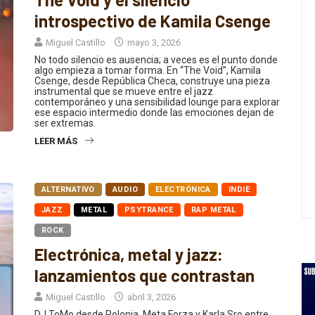
The Void y el silencio
introspectivo de Kamila Csenge
Miguel Castillo
mayo 3, 2026
No todo silencio es ausencia; a veces es el punto donde
algo empieza a tomar forma. En “The Void”, Kamila
Csenge, desde República Checa, construye una pieza
instrumental que se mueve entre el jazz
contemporáneo y una sensibilidad lounge para explorar
ese espacio intermedio donde las emociones dejan de
ser extremas.
LEER MÁS
ALTERNATIVO
AUDIO
ELECTRÓNICA
INDIE
JAZZ
METAL
PSYTRANCE
RAP METAL
ROCK
Electrónica, metal y jazz:
lanzamientos que contrastan
Miguel Castillo
abril 3, 2026