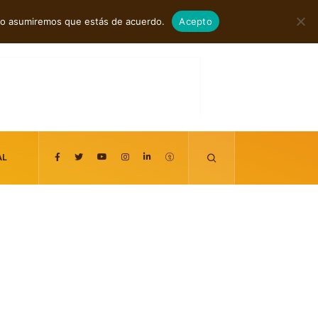
agosto 7, 2026
itio asumiremos que estás de acuerdo.
Acepto
AL