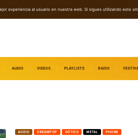
ca, post rock y punk
jor experiencia al usuario en nuestra web. Si sigues utilizando este s
AUDIO
VIDEOS
PLAYLISTS
RADIO
FESTIV
AUDIO
DREAMPOP
GÓTICO
METAL
PHONK
SHOEGAZE
SYNTHPOP