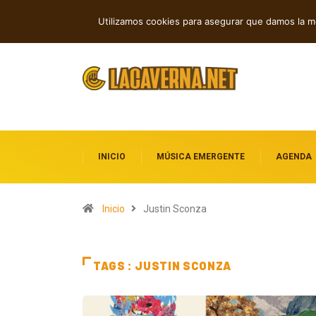
Nueva música independiente: electróni
TENDENCIAS
Utilizamos cookies para asegurar que damos la me
INICIO
MÚSICA EMERGENTE
AGENDA
Inicio
Justin Sconza
TAGS : JUSTIN SCONZA