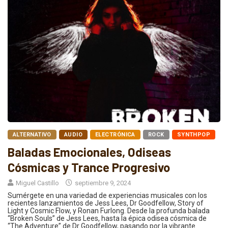
ALTERNATIVO
AUDIO
ELECTRÓNICA
ROCK
SYNTHPOP
Baladas Emocionales, Odiseas
Cósmicas y Trance Progresivo
Miguel Castillo
septiembre 9, 2024
Sumérgete en una variedad de experiencias musicales con los
recientes lanzamientos de Jess Lees, Dr Goodfellow, Story of
Light y Cosmic Flow, y Ronan Furlong. Desde la profunda balada
“Broken Souls” de Jess Lees, hasta la épica odisea cósmica de
“The Adventure” de Dr Goodfellow, pasando por la vibrante