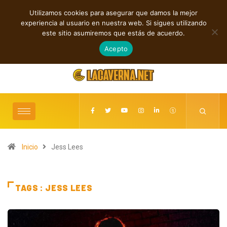
Utilizamos cookies para asegurar que damos la mejor
TENDENCIAS
experiencia al usuario en nuestra web. Si sigues utilizando
Andyvince reflexiona sobre el perdón en “WE MUST LEARN TO FORGIVE”
este sitio asumiremos que estás de acuerdo.
agosto 6, 2026
Acepto
Inicio
Jess Lees
TAGS : JESS LEES