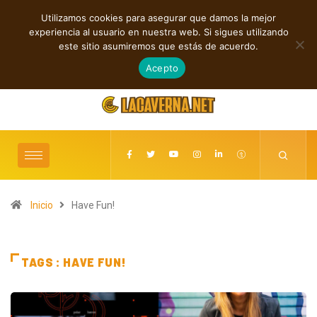
Utilizamos cookies para asegurar que damos la mejor
TENDENCIAS
experiencia al usuario en nuestra web. Si sigues utilizando
ransformación
Nueva música independiente: electrónica, post rock y punk
este sitio asumiremos que estás de acuerdo.
agosto 6, 2026
Acepto
Inicio
Have Fun!
TAGS : HAVE FUN!