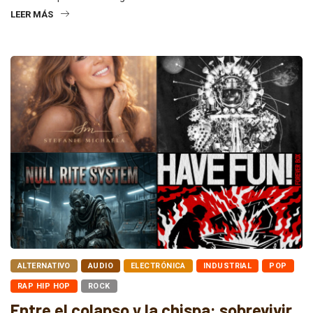
LEER MÁS
ALTERNATIVO
AUDIO
ELECTRÓNICA
INDUSTRIAL
POP
RAP HIP HOP
ROCK
Entre el colapso y la chispa: sobrevivir,