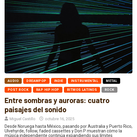
AUDIO
DREAMPOP
INDIE
INSTRUMENTAL
METAL
POST ROCK
RAP HIP HOP
RITMOS LATINOS
ROCK
Entre sombras y auroras: cuatro
paisajes del sonido
Miguel Castillo
octubre 16, 2025
Desde Noruega hasta México, pasando por Australia y Puerto Rico,
Ulvehyrde, follow, faded cassettes y Don P muestran cómo la
música independiente continúa expandiendo sus límites