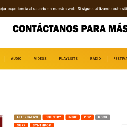
ca, post rock y punk
Rock, folk e indie: cuatro estrenos independientes por
jor experiencia al usuario en nuestra web. Si sigues utilizando este s
descubrir
AUDIO
VIDEOS
PLAYLISTS
RADIO
FESTIV
ALTERNATIVO
COUNTRY
INDIE
POP
ROCK