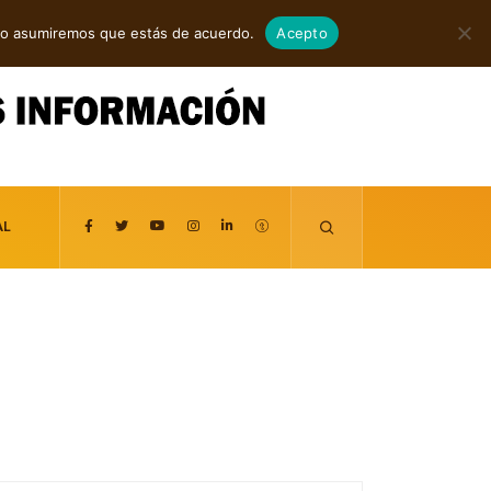
agosto 7, 2026
itio asumiremos que estás de acuerdo.
Acepto
AL