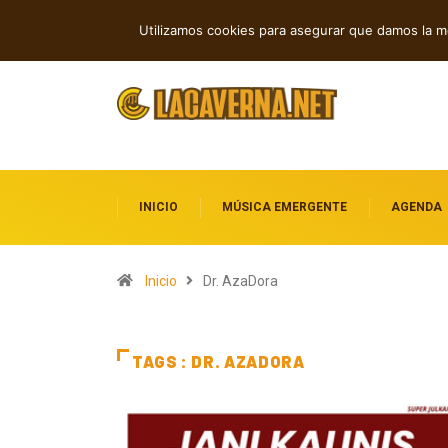
Nueva música independiente: electróni
TENDENCIAS
Utilizamos cookies para asegurar que damos la me
INICIO
MÚSICA EMERGENTE
AGENDA
Inicio
Dr. AzaDora
TAGS : DR. AZADORA