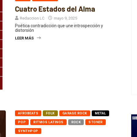
SURF
SYNTHPOP
Cuatro Estados del Alma
Redaccion LC
mayo 9, 2025
Poética contradicción que une introspección y
distorsión
LEER MÁS
AFROBEATS
FOLK
GARAGE ROCK
METAL
POP
RITMOS LATINOS
ROCK
STONER
SYNTHPOP