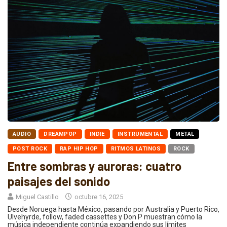
AUDIO
DREAMPOP
INDIE
INSTRUMENTAL
METAL
POST ROCK
RAP HIP HOP
RITMOS LATINOS
ROCK
Entre sombras y auroras: cuatro
paisajes del sonido
Miguel Castillo
octubre 16, 2025
Desde Noruega hasta México, pasando por Australia y Puerto Rico,
Ulvehyrde, follow, faded cassettes y Don P muestran cómo la
música independiente continúa expandiendo sus límites