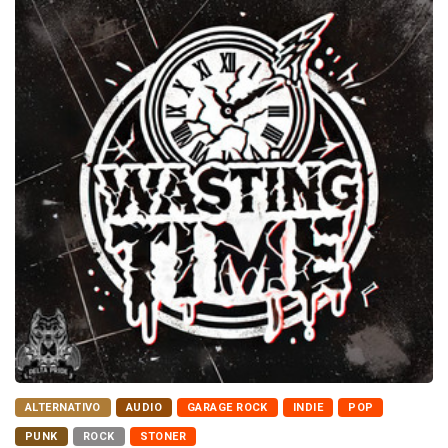
ALTERNATIVO
AUDIO
GARAGE ROCK
INDIE
POP
PUNK
ROCK
STONER