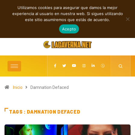
Utilizamos cookies para asegurar que damos la mejor
TENDENCIAS
experiencia al usuario en nuestra web. Si sigues utilizando
iones independientes entre folk, rock y pop
Cuatro lanzamientos alternativ
este sitio asumiremos que estás de acuerdo.
escuchar
agosto 8, 2026
Acepto
Inicio
Damnation Defaced
TAGS : DAMNATION DEFACED