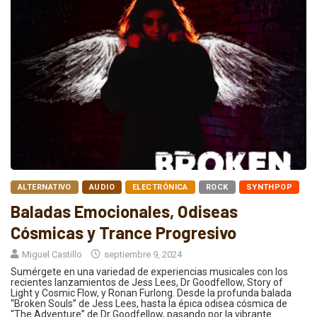
ALTERNATIVO
AUDIO
ELECTRÓNICA
ROCK
SYNTHPOP
Baladas Emocionales, Odiseas
Cósmicas y Trance Progresivo
Miguel Castillo
septiembre 9, 2024
Sumérgete en una variedad de experiencias musicales con los
recientes lanzamientos de Jess Lees, Dr Goodfellow, Story of
Light y Cosmic Flow, y Ronan Furlong. Desde la profunda balada
“Broken Souls” de Jess Lees, hasta la épica odisea cósmica de
“The Adventure” de Dr Goodfellow, pasando por la vibrante