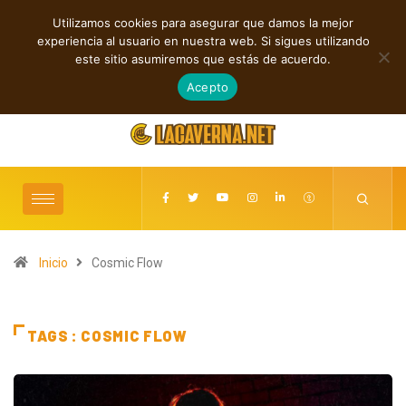
Utilizamos cookies para asegurar que damos la mejor
TENDENCIAS
experiencia al usuario en nuestra web. Si sigues utilizando
Andyvince reflexiona sobre el perdón en “WE MUST LEARN TO FORGIVE”
este sitio asumiremos que estás de acuerdo.
agosto 6, 2026
Acepto
Inicio
Cosmic Flow
TAGS : COSMIC FLOW