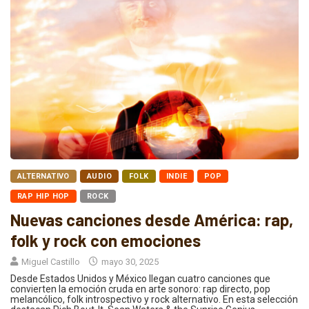
ALTERNATIVO
AUDIO
FOLK
INDIE
POP
RAP HIP HOP
ROCK
Nuevas canciones desde América: rap,
folk y rock con emociones
Miguel Castillo
mayo 30, 2025
Desde Estados Unidos y México llegan cuatro canciones que
convierten la emoción cruda en arte sonoro: rap directo, pop
melancólico, folk introspectivo y rock alternativo. En esta selección