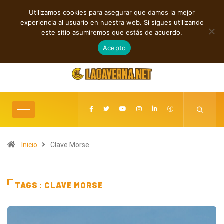
Utilizamos cookies para asegurar que damos la mejor
TENDENCIAS
experiencia al usuario en nuestra web. Si sigues utilizando
Ada Morghe revitaliza el soul con “Feed the Feeling”
este sitio asumiremos que estás de acuerdo.
agosto 5, 2026
Acepto
Inicio
Clave Morse
TAGS : CLAVE MORSE