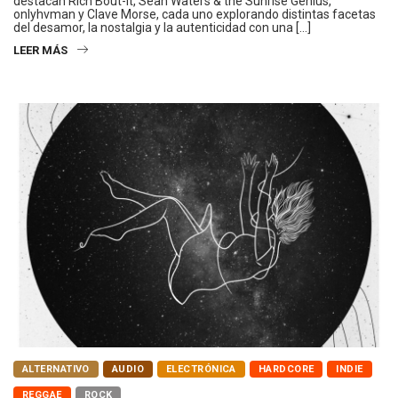
destacan Rich Bout-It, Sean Waters & the Sunrise Genius,
onlyhvman y Clave Morse, cada uno explorando distintas facetas
del desamor, la nostalgia y la autenticidad con una […]
LEER MÁS
ALTERNATIVO
AUDIO
ELECTRÓNICA
HARDCORE
INDIE
REGGAE
ROCK