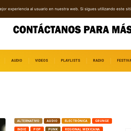
n en “WE MUST LEARN TO FORGIVE”
jor experiencia al usuario en nuestra web. Si sigues utilizando este s
AUDIO
VIDEOS
PLAYLISTS
RADIO
FESTIV
ALTERNATIVO
AUDIO
ELECTRÓNICA
GRUNGE
INDIE
POP
PUNK
REGIONAL MEXICANA