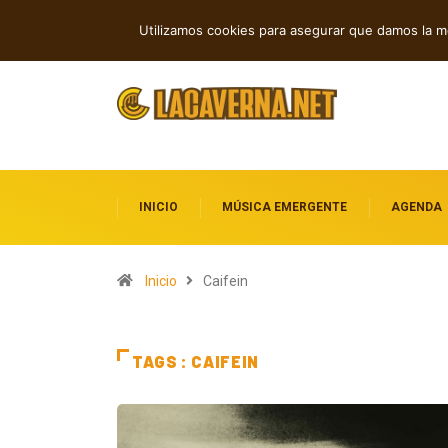
Andyvince reflexiona sobre el perdó
TENDENCIAS
Utilizamos cookies para asegurar que damos la me
INICIO
MÚSICA EMERGENTE
AGENDA
Inicio
Caifein
TAGS : CAIFEIN