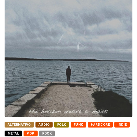
ALTERNATIVO
AUDIO
FOLK
FUNK
HARDCORE
INDIE
METAL
POP
ROCK