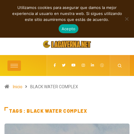
Utilizamos cookies para asegurar que damos la mejor
TENDENCIAS
experiencia al usuario en nuestra web. Si sigues utilizando
dyvince reflexiona sobre el perdón en “WE MUST LEARN TO FORGIVE”
este sitio asumiremos que estás de acuerdo.
agosto 6, 2026
Acepto
Inicio
BLACK WATER COMPLEX
TAGS : BLACK WATER COMPLEX