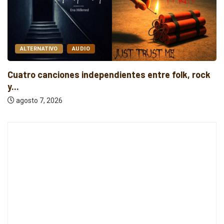
O
AUDIO
ALTERNATIV
iones independientes entre folk, rock
Cuatro lanz
pena...
26
agosto 7, 20