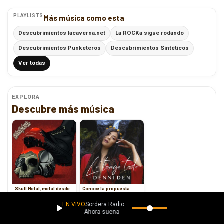
PLAYLISTS
Más música como esta
Descubrimientos lacaverna.net
La ROCKa sigue rodando
Descubrimientos Punketeros
Descubrimientos Sintéticos
Ver todas
EXPLORA
Descubre más música
Skull Metal, metal desde
Conoce la propuesta
Yucatán
musical de Denni Den
EN VIVO
Sordera Radio
Ahora suena