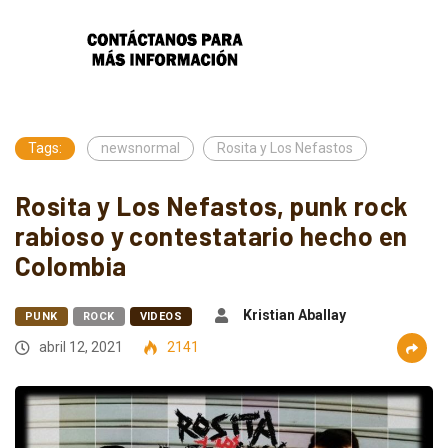
Tags:
newsnormal
Rosita y Los Nefastos
Rosita y Los Nefastos, punk rock
rabioso y contestatario hecho en
Colombia
Kristian Aballay
PUNK
ROCK
VIDEOS
abril 12, 2021
2141