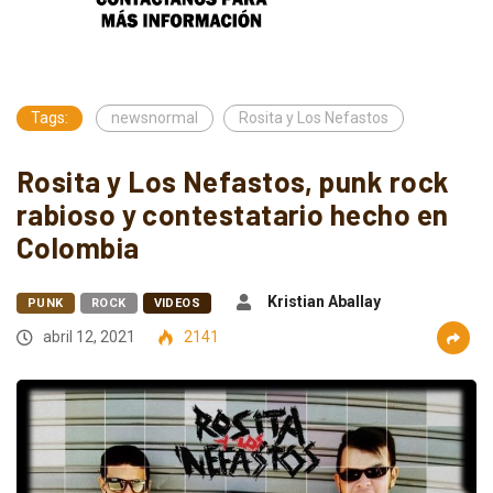
Tags:
newsnormal
Rosita y Los Nefastos
Rosita y Los Nefastos, punk rock
rabioso y contestatario hecho en
Colombia
Kristian Aballay
PUNK
ROCK
VIDEOS
abril 12, 2021
2141