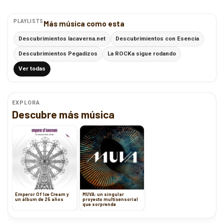
PLAYLISTS
Más música como esta
Descubrimientos lacaverna.net
Descubrimientos con Esencia
Descubrimientos Pegadizos
La ROCKa sigue rodando
Ver todas
EXPLORA
Descubre más música
Emperor Of Ice Cream y
MUVA: un singular
un álbum de 25 años
proyecto multisensorial
que sorprende