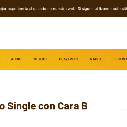
dependientes por descubrir
jor experiencia al usuario en nuestra web. Si sigues utilizando este s
AUDIO
VIDEOS
PLAYLISTS
RADIO
FESTIV
 Single con Cara B