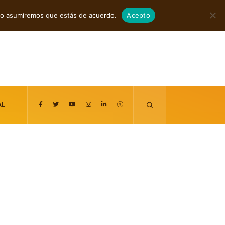
agosto 7, 2026
itio asumiremos que estás de acuerdo.
Acepto
AL