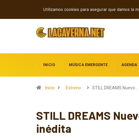
Rock, folk e indie: cuatro estrenos in
TENDENCIAS
Utilizamos cookies para asegurar que damos la me
INICIO
MÚSICA EMERGENTE
AGENDA
Inicio
Estreno
STILL DREAMS Nuevo…
STILL DREAMS Nuevo
inédita