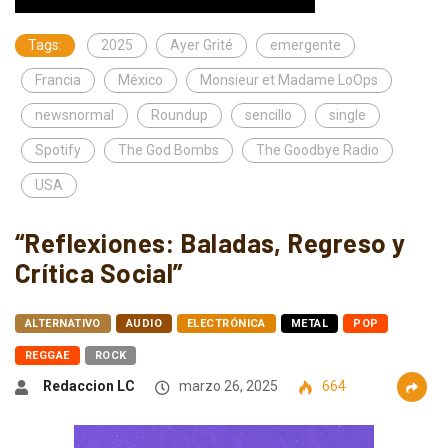
Tags:
2025
Ayer Grité
emergente
Francia
México
Monsieur et Madame LoOps
newsnormal
Roundup
sencillo
single
Spotify
The God Bombs
The Goodbye Radio
USA
“Reflexiones: Baladas, Regreso y
Crítica Social”
ALTERNATIVO
AUDIO
ELECTRÓNICA
METAL
POP
REGGAE
ROCK
Redaccion LC
marzo 26, 2025
664