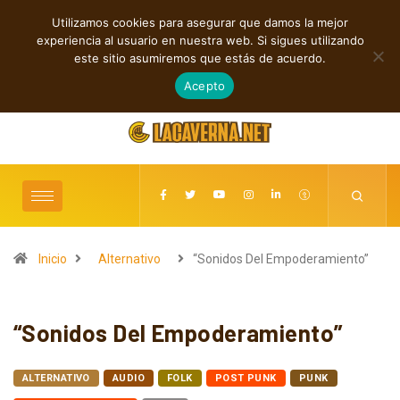
Utilizamos cookies para asegurar que damos la mejor
TENDENCIAS
experiencia al usuario en nuestra web. Si sigues utilizando
Indie, rap y pop: cuatro lanzamientos independientes destacados
este sitio asumiremos que estás de acuerdo.
agosto 7, 2026
Acepto
Inicio
Alternativo
“Sonidos Del Empoderamiento”
“Sonidos Del Empoderamiento”
ALTERNATIVO
AUDIO
FOLK
POST PUNK
PUNK