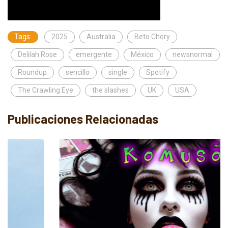
Tags:
2025
Australia
Beto Chory
Delilah Rose
emergente
México
newsnormal
Roundup
sencillo
single
Spotify
The Crawling Eye
the slashes
UK
USA
Publicaciones Relacionadas