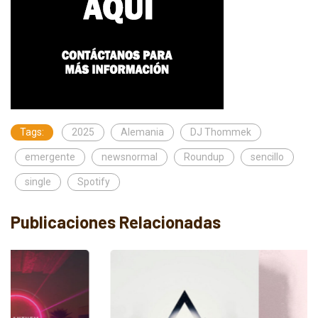
Tags:
2025
Alemania
DJ Thommek
emergente
newsnormal
Roundup
sencillo
single
Spotify
Publicaciones Relacionadas