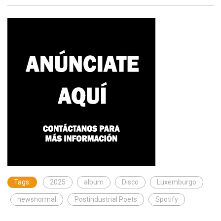
Tags:
2025
album
Disco
Luxemburgo
newsnormal
Postindustrial Poets
Spotify