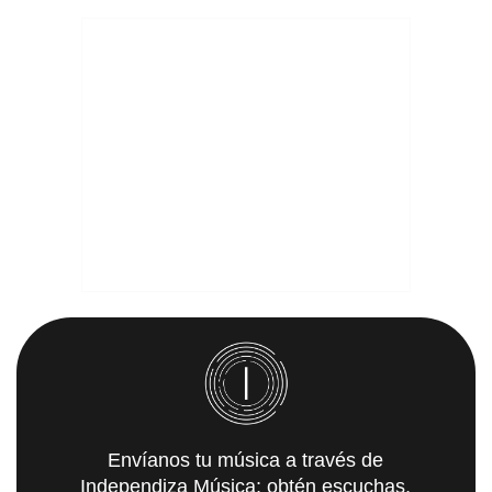
Envíanos tu música a través de
Independiza Música; obtén escuchas,