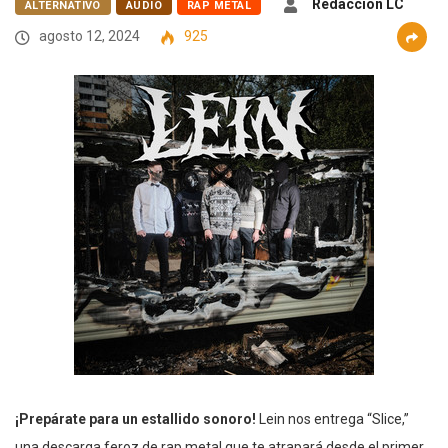
Redaccion LC
ALTERNATIVO
AUDIO
RAP METAL
agosto 12, 2024
925
¡Prepárate para un estallido sonoro!
Lein nos entrega “Slice,”
una descarga feroz de rap metal que te atrapará desde el primer