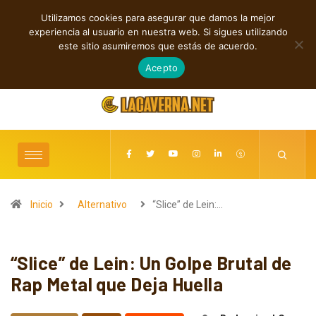
Utilizamos cookies para asegurar que damos la mejor
TENDENCIAS
experiencia al usuario en nuestra web. Si sigues utilizando
Indie, rap y pop: cuatro lanzamientos independientes destacados
este sitio asumiremos que estás de acuerdo.
agosto 7, 2026
Acepto
Inicio
Alternativo
“Slice” de Lein:…
“Slice” de Lein: Un Golpe Brutal de
Rap Metal que Deja Huella