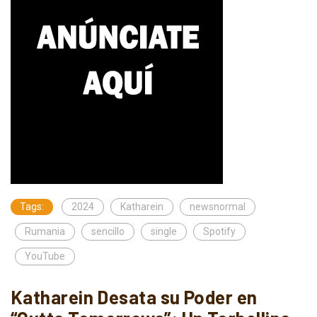
Tags:
2024
Katharein
newsnormal
Rumania
sencillo
single
Spotify
YouTube
Katharein Desata su Poder en