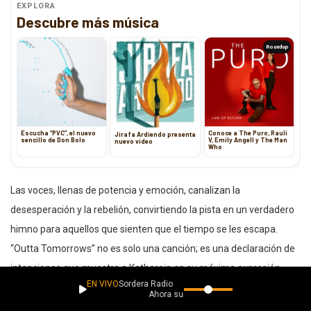
EXPLORA
Descubre más música
Roundup
Escucha “PVC”, el nuevo
Conoce a The Puro, Rauli
Jirafa Ardiendo presenta
sencillo de Don Bolo
V, Emily Angell y The Man
nuevo video
Who
Las voces, llenas de potencia y emoción, canalizan la
desesperación y la rebelión, convirtiendo la pista en un verdadero
himno para aquellos que sienten que el tiempo se les escapa.
“Outta Tomorrows” no es solo una canción; es una declaración de
intenciones que muestra a Katharein en su máxima expresión,
EN VIVO
Sordera Radio
dominando un sonido que es tanto clásico como moderno.
Ahora suena