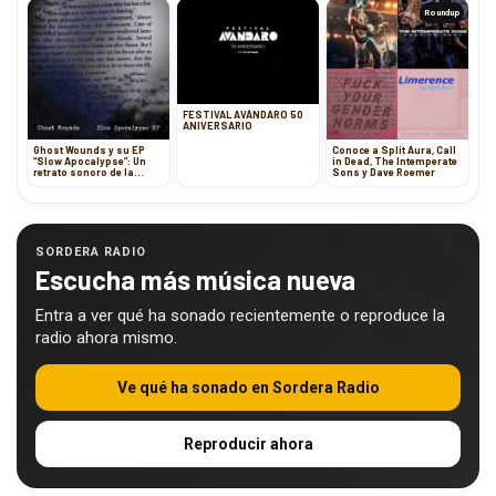
Roundup
FESTIVAL AVÁNDARO 50
ANIVERSARIO
Ghost Wounds y su EP
Conoce a Split Aura, Call
“Slow Apocalypse”: Un
in Dead, The Intemperate
retrato sonoro de la
Sons y Dave Roemer
devastación.
SORDERA RADIO
Escucha más música nueva
Entra a ver qué ha sonado recientemente o reproduce la
radio ahora mismo.
Ve qué ha sonado en Sordera Radio
Reproducir ahora