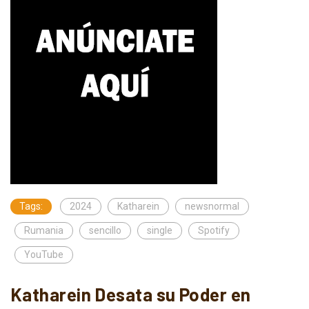
Tags:
2024
Katharein
newsnormal
Rumania
sencillo
single
Spotify
YouTube
Katharein Desata su Poder en