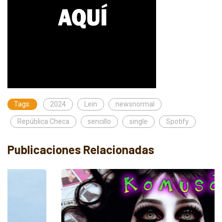
Tags:
2024
Lein
newsnormal
República Checa
sencillo
single
Spotify
Publicaciones Relacionadas