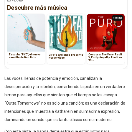
EXPLORA
Descubre más música
Roundup
Escucha “PVC”, el nuevo
Conoce a The Puro, Rauli
Jirafa Ardiendo presenta
sencillo de Don Bolo
V, Emily Angell y The Man
nuevo video
Who
Las voces, llenas de potencia y emoción, canalizan la
desesperación y la rebelión, convirtiendo la pista en un verdadero
himno para aquellos que sienten que el tiempo se les escapa.
“Outta Tomorrows” no es solo una canción; es una declaración de
intenciones que muestra a Katharein en su máxima expresión,
dominando un sonido que es tanto clásico como moderno.
Con esta pista, la banda demuestra que están listos para