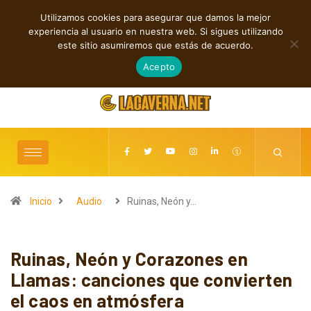
Utilizamos cookies para asegurar que damos la mejor
TENDENCIAS
experiencia al usuario en nuestra web. Si sigues utilizando
Rock, folk e indie: cuatro estrenos independientes por descubrir
este sitio asumiremos que estás de acuerdo.
agosto 7, 2026
Acepto
Inicio
Audio
Ruinas, Neón y…
Ruinas, Neón y Corazones en
Llamas: canciones que convierten
el caos en atmósfera