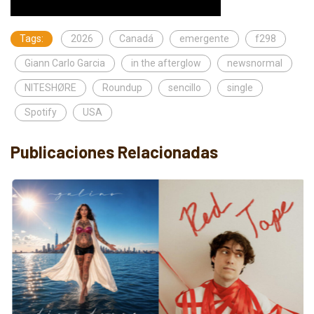
Tags:
2026
Canadá
emergente
f298
Giann Carlo Garcia
in the afterglow
newsnormal
NITESHØRE
Roundup
sencillo
single
Spotify
USA
Publicaciones Relacionadas