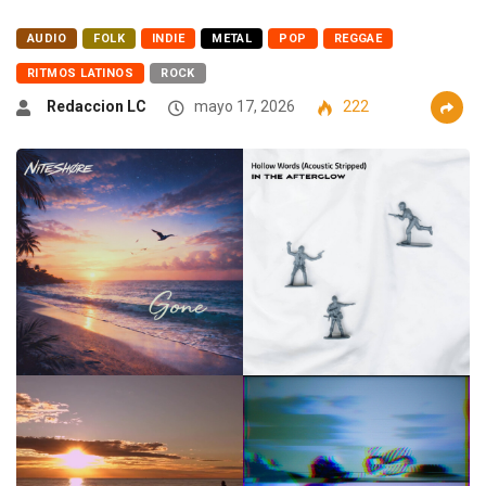
AUDIO
FOLK
INDIE
METAL
POP
REGGAE
RITMOS LATINOS
ROCK
Redaccion LC
mayo 17, 2026
222