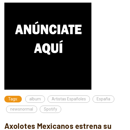
Tags:
album
Artistas Españoles
España
newsnormal
Spotify
Axolotes Mexicanos estrena su