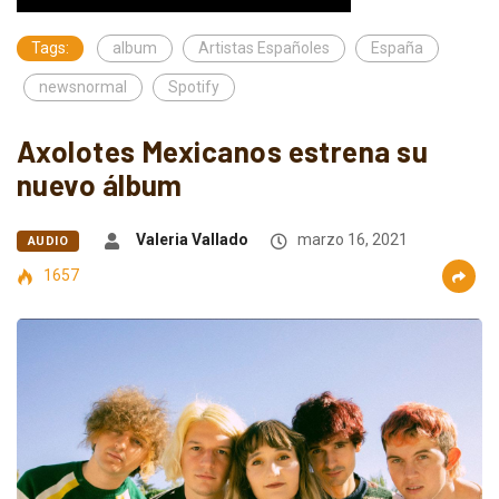
Tags:
album
Artistas Españoles
España
newsnormal
Spotify
Axolotes Mexicanos estrena su
nuevo álbum
Valeria Vallado
marzo 16, 2021
AUDIO
1657