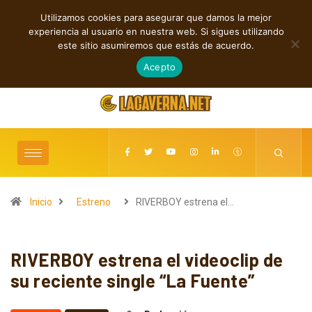
Utilizamos cookies para asegurar que damos la mejor
TENDENCIAS
experiencia al usuario en nuestra web. Si sigues utilizando
Baldy Crawler cuestiona el odio y la guerra en “Hatred?”
este sitio asumiremos que estás de acuerdo.
agosto 9, 2026
Acepto
Inicio
Estreno
RIVERBOY estrena el…
RIVERBOY estrena el videoclip de
su reciente single “La Fuente”