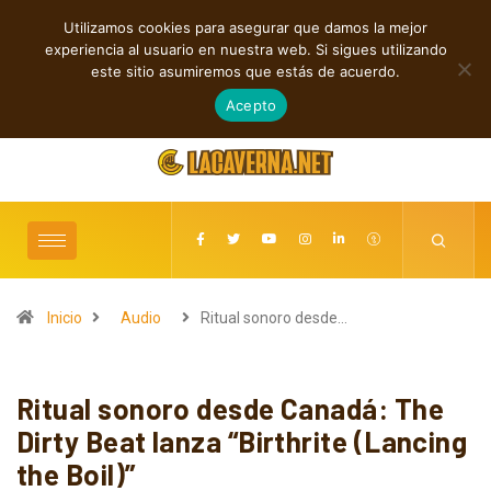
Utilizamos cookies para asegurar que damos la mejor
TENDENCIAS
experiencia al usuario en nuestra web. Si sigues utilizando
Sonidos que Cruzan Fronteras
este sitio asumiremos que estás de acuerdo.
agosto 10, 2026
Acepto
Inicio
Audio
Ritual sonoro desde…
Ritual sonoro desde Canadá: The
Dirty Beat lanza “Birthrite (Lancing
the Boil)”