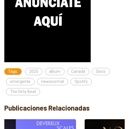
Tags:
2025
album
Canadá
Disco
emergente
newsnormal
Spotify
The Dirty Beat
Publicaciones Relacionadas