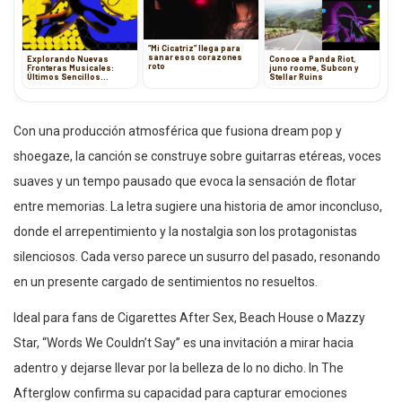
“Mi Cicatriz” llega para
sanar esos corazones
Explorando Nuevas
Conoce a Panda Riot,
roto
Fronteras Musicales:
juno roome, Subcon y
Últimos Sencillos
Stellar Ruins
Electrónicos, Alternativos
y Pop
Con una producción atmosférica que fusiona dream pop y
shoegaze, la canción se construye sobre guitarras etéreas, voces
suaves y un tempo pausado que evoca la sensación de flotar
entre memorias. La letra sugiere una historia de amor inconcluso,
donde el arrepentimiento y la nostalgia son los protagonistas
silenciosos. Cada verso parece un susurro del pasado, resonando
en un presente cargado de sentimientos no resueltos.
Ideal para fans de Cigarettes After Sex, Beach House o Mazzy
Star, “Words We Couldn’t Say” es una invitación a mirar hacia
adentro y dejarse llevar por la belleza de lo no dicho. In The
Afterglow confirma su capacidad para capturar emociones