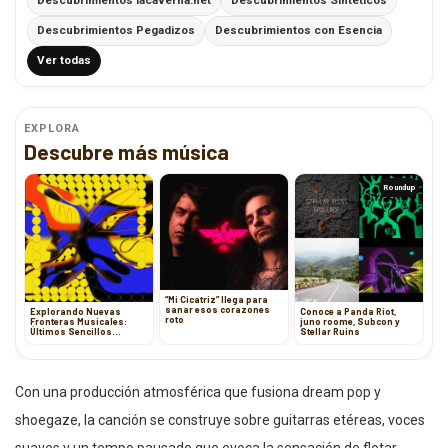
Descubrimientos lacaverna.net
Descubrimientos Sintéticos
Descubrimientos Pegadizos
Descubrimientos con Esencia
Ver todas
EXPLORA
Descubre más música
Roundup
“Mi Cicatriz” llega para
sanar esos corazones
Explorando Nuevas
Conoce a Panda Riot,
roto
Fronteras Musicales:
juno roome, Subcon y
Últimos Sencillos
Stellar Ruins
Electrónicos, Alternativos
y Pop
Con una producción atmosférica que fusiona dream pop y
shoegaze, la canción se construye sobre guitarras etéreas, voces
suaves y un tempo pausado que evoca la sensación de flotar