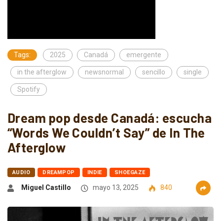
Tags:
2025
Canadá
emergente
in the afterglow
newsnormal
sencillo
single
Spotify
Dream pop desde Canadá: escucha
“Words We Couldn’t Say” de In The
Afterglow
AUDIO
DREAMPOP
INDIE
SHOEGAZE
Miguel Castillo
mayo 13, 2025
840