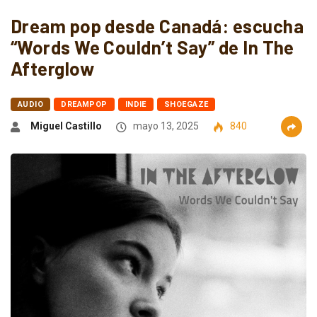
Dream pop desde Canadá: escucha
“Words We Couldn’t Say” de In The
Afterglow
AUDIO
DREAMPOP
INDIE
SHOEGAZE
Miguel Castillo
mayo 13, 2025
840