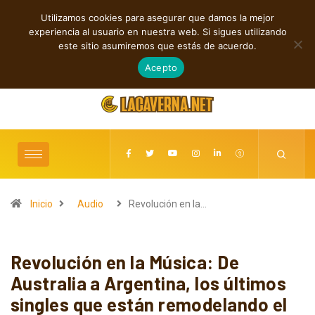
Utilizamos cookies para asegurar que damos la mejor
TENDENCIAS
experiencia al usuario en nuestra web. Si sigues utilizando
Rock, folk e indie: cuatro estrenos independientes por descubrir
este sitio asumiremos que estás de acuerdo.
agosto 7, 2026
Acepto
Inicio
Audio
Revolución en la…
Revolución en la Música: De
Australia a Argentina, los últimos
singles que están remodelando el