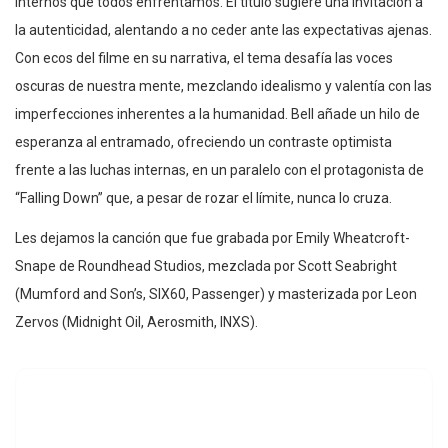
internos que todos enfrentamos. El título sugiere una invitación a
la autenticidad, alentando a no ceder ante las expectativas ajenas.
Con ecos del filme en su narrativa, el tema desafía las voces
oscuras de nuestra mente, mezclando idealismo y valentía con las
imperfecciones inherentes a la humanidad. Bell añade un hilo de
esperanza al entramado, ofreciendo un contraste optimista
frente a las luchas internas, en un paralelo con el protagonista de
“Falling Down” que, a pesar de rozar el límite, nunca lo cruza.
Les dejamos la canción que fue grabada por Emily Wheatcroft-
Snape de Roundhead Studios, mezclada por Scott Seabright
(Mumford and Son’s, SIX60, Passenger) y masterizada por Leon
Zervos (Midnight Oil, Aerosmith, INXS).