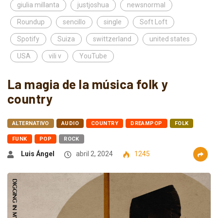
giulia millanta
justjoshua
newsnormal
Roundup
sencillo
single
Soft Loft
Spotify
Suiza
swittzerland
united states
USA
vili v
YouTube
La magia de la música folk y
country
ALTERNATIVO
AUDIO
COUNTRY
DREAMPOP
FOLK
FUNK
POP
ROCK
Luis Ángel
abril 2, 2024
1245