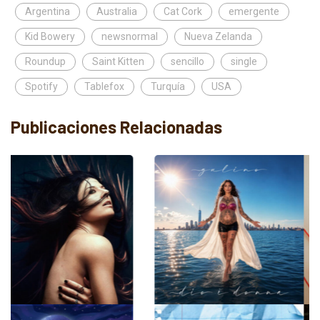
Argentina
Australia
Cat Cork
emergente
Kid Bowery
newsnormal
Nueva Zelanda
Roundup
Saint Kitten
sencillo
single
Spotify
Tablefox
Turquía
USA
Publicaciones Relacionadas