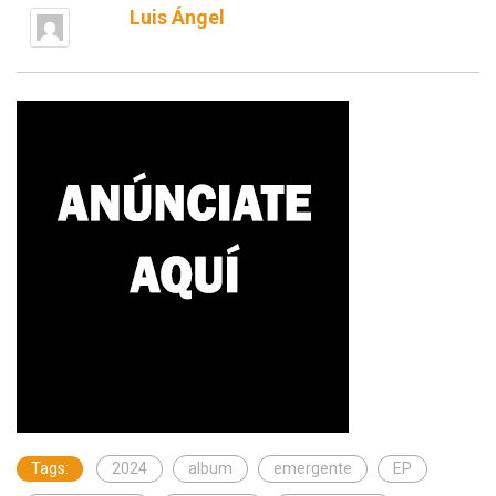
Luis Ángel
Tags:
2024
album
emergente
EP