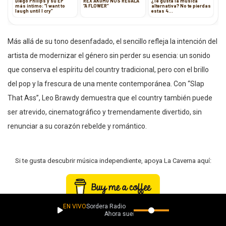
Diego Philips y su EP
REX AKUMU NOS REGALA
¿Te gusta la música
más íntimo: “I want to
“A FLOWER”
alternativa? No te pierdas
laugh until I cry”
estas 4
recomendaciones de
Francia y Estados Unidos
Más allá de su tono desenfadado, el sencillo refleja la intención del
artista de modernizar el género sin perder su esencia: un sonido
que conserva el espíritu del country tradicional, pero con el brillo
del pop y la frescura de una mente contemporánea. Con “Slap
That Ass”, Leo Brawdy demuestra que el country también puede
ser atrevido, cinematográfico y tremendamente divertido, sin
renunciar a su corazón rebelde y romántico.
Si te gusta descubrir música independiente, apoya La Caverna aquí:
EN VIVO
Sordera Radio
Ahora suena