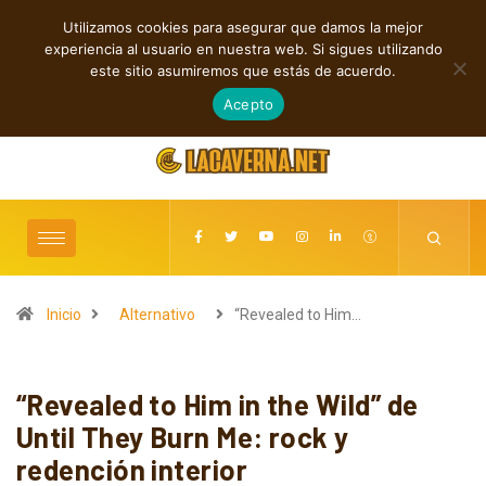
Utilizamos cookies para asegurar que damos la mejor
TENDENCIAS
experiencia al usuario en nuestra web. Si sigues utilizando
Indie, rap y pop: cuatro lanzamientos independientes destacados
este sitio asumiremos que estás de acuerdo.
agosto 7, 2026
Acepto
Inicio
Alternativo
“Revealed to Him…
“Revealed to Him in the Wild” de
Until They Burn Me: rock y
redención interior