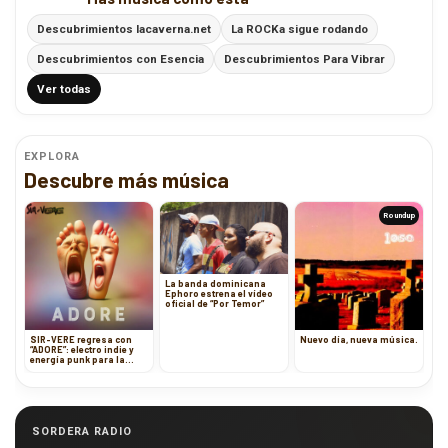
Descubrimientos lacaverna.net
La ROCKa sigue rodando
Descubrimientos con Esencia
Descubrimientos Para Vibrar
Ver todas
EXPLORA
Descubre más música
Roundup
La banda dominicana
Ephoro estrena el vídeo
oficial de “Por Temor”
SIR-VERE regresa con
Nuevo día, nueva música.
“ADORE”: electro indie y
energía punk para la
pista de baile
SORDERA RADIO