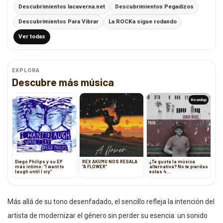
Descubrimientos lacaverna.net
Descubrimientos Pegadizos
Descubrimientos Para Vibrar
La ROCKa sigue rodando
Ver todas
EXPLORA
Descubre más música
Roundup
Diego Philips y su EP
REX AKUMU NOS REGALA
¿Te gusta la música
más íntimo: “I want to
“A FLOWER”
alternativa? No te pierdas
laugh until I cry”
estas 4
recomendaciones de
Francia y Estados Unidos
Más allá de su tono desenfadado, el sencillo refleja la intención del
artista de modernizar el género sin perder su esencia: un sonido