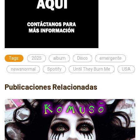
Tags:
2025
album
Disco
emergente
newsnormal
Spotify
Until They Burn Me
USA
Publicaciones Relacionadas