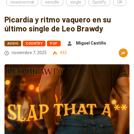
newsnormal
sencillo
single
Spotify
UK
Picardía y ritmo vaquero en su
último single de Leo Brawdy
Miguel Castillo
AUDIO
COUNTRY
POP
noviembre 7, 2025
445