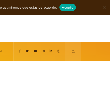
agosto 7, 2026
itio asumiremos que estás de acuerdo.
Acepto
AL