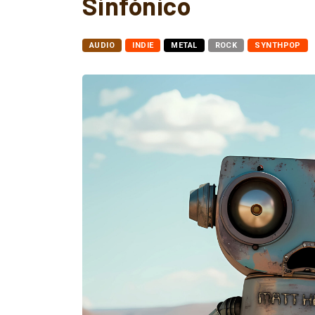
Sinfónico
AUDIO
INDIE
METAL
ROCK
SYNTHPOP