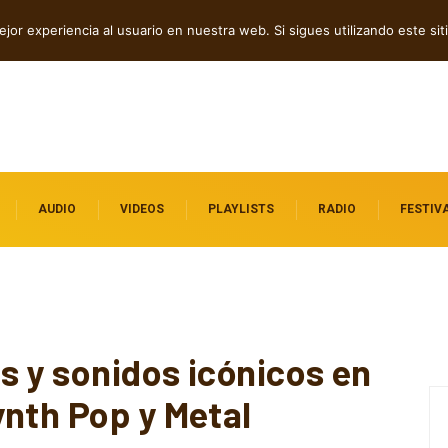
dependientes por descubrir
jor experiencia al usuario en nuestra web. Si sigues utilizando este s
AUDIO
VIDEOS
PLAYLISTS
RADIO
FESTIV
s y sonidos icónicos en
ynth Pop y Metal