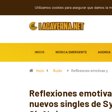
Rock, folk e indie: cuatro estrenos in
TENDENCIAS
Utilizamos cookies para asegurar que damos la me
INICIO
MÚSICA EMERGENTE
AGENDA
Inicio
Audio
Reflexiones emotivas y…
Reflexiones emotiva
nuevos singles de S