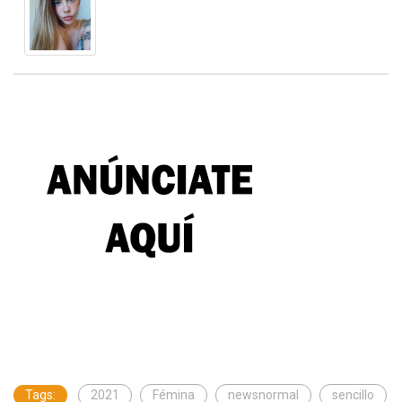
Tags:
2021
Fémina
newsnormal
sencillo