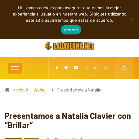
Utilizamos cookies para asegurar que damos la mejor
TENDENCIAS
experiencia al usuario en nuestra web. Si sigues utilizando
Baldy Crawler cuestiona el odio y la guerra en “Hatred?”
este sitio asumiremos que estás de acuerdo.
agosto 8, 2026
Acepto
Inicio
Audio
Presentamos a Natalia…
Presentamos a Natalia Clavier con
“Brillar”