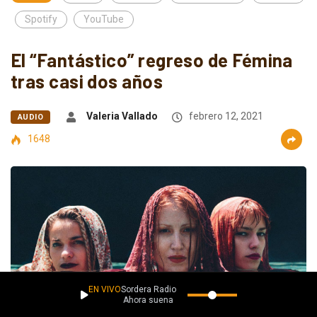
Spotify
YouTube
El “Fantástico” regreso de Fémina
tras casi dos años
Valeria Vallado
febrero 12, 2021
AUDIO
1648
EN VIVO
Sordera Radio
Ahora suena