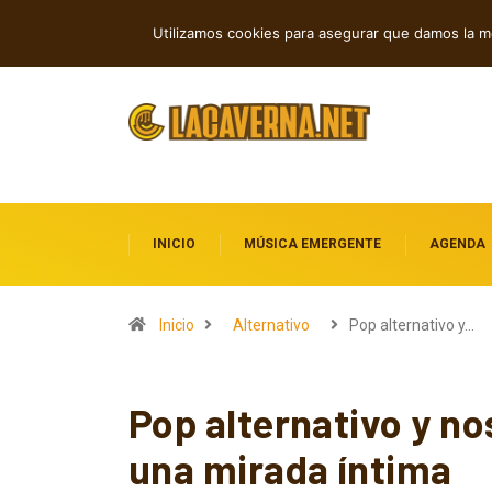
Baldy Crawler cuestiona el odio y la gu
TENDENCIAS
Utilizamos cookies para asegurar que damos la me
INICIO
MÚSICA EMERGENTE
AGENDA
Inicio
Alternativo
Pop alternativo y…
Pop alternativo y n
una mirada íntima