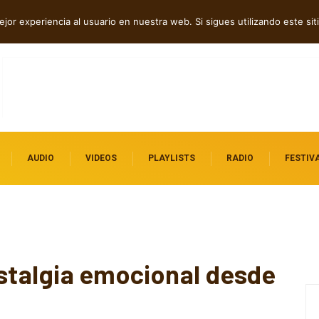
erra en “Hatred?”
jor experiencia al usuario en nuestra web. Si sigues utilizando este s
AUDIO
VIDEOS
PLAYLISTS
RADIO
FESTIV
ostalgia emocional desde