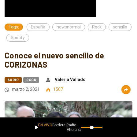
Tags:
España
newsnormal
Rock
sencillo
Spotify
Conoce el nuevo sencillo de
CORIZONAS
Valeria Vallado
AUDIO
ROCK
marzo 2, 2021
1507
EN VIVO
Sordera Radio
Ahora suena