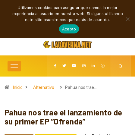
Utilizamos cookies para asegurar que damos la mejor
TENDENCIAS
experiencia al usuario en nuestra web. Si sigues utilizando
Shaven Primates: Un estallido de Hard Rock contra el control digital
este sitio asumiremos que estás de acuerdo.
agosto 8, 2026
Acepto
Inicio
Alternativo
Pahua nos trae…
Pahua nos trae el lanzamiento de
su primer EP “Ofrenda”