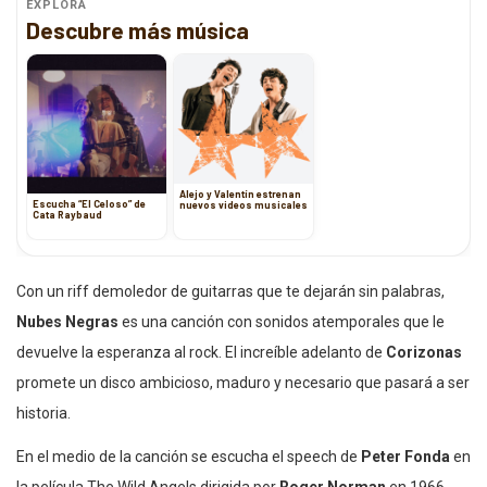
EXPLORA
Descubre más música
Alejo y Valentín estrenan
Escucha “El Celoso” de
nuevos videos musicales
Cata Raybaud
Con un riff demoledor de guitarras que te dejarán sin palabras,
Nubes Negras
es una canción con sonidos atemporales que le
devuelve la esperanza al rock. El increíble adelanto de
Corizonas
promete un disco ambicioso, maduro y necesario que pasará a ser
historia.
En el medio de la canción se escucha el speech de
Peter Fonda
en
la película The Wild Angels dirigida por
Roger Norman
en 1966,