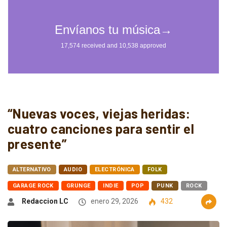
“Nuevas voces, viejas heridas:
cuatro canciones para sentir el
presente”
ALTERNATIVO
AUDIO
ELECTRÓNICA
FOLK
GARAGE ROCK
GRUNGE
INDIE
POP
PUNK
ROCK
Redaccion LC
enero 29, 2026
432