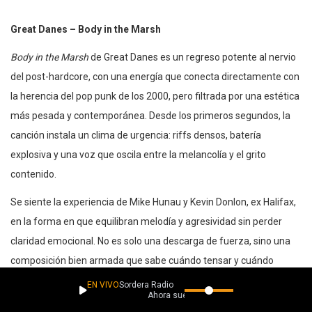
Great Danes – Body in the Marsh
Body in the Marsh
de Great Danes es un regreso potente al nervio
del post-hardcore, con una energía que conecta directamente con
la herencia del pop punk de los 2000, pero filtrada por una estética
más pesada y contemporánea. Desde los primeros segundos, la
canción instala un clima de urgencia: riffs densos, batería
explosiva y una voz que oscila entre la melancolía y el grito
contenido.
Se siente la experiencia de Mike Hunau y Kevin Donlon, ex Halifax,
en la forma en que equilibran melodía y agresividad sin perder
claridad emocional. No es solo una descarga de fuerza, sino una
composición bien armada que sabe cuándo tensar y cuándo
soltar.
EN VIVO
Sordera Radio
Ahora suena
Body in the Marsh
funciona como una carta de presentación sólida