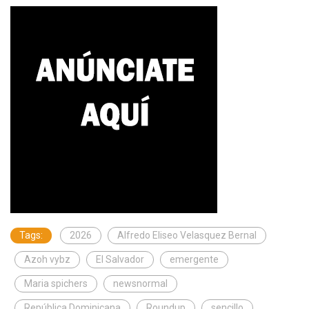
Tags:
2026
Alfredo Eliseo Velasquez Bernal
Azoh vybz
El Salvador
emergente
Maria spichers
newsnormal
República Dominicana
Roundup
sencillo