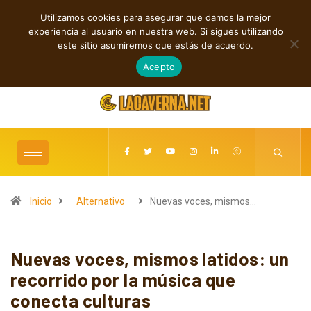
Utilizamos cookies para asegurar que damos la mejor
TENDENCIAS
experiencia al usuario en nuestra web. Si sigues utilizando
Cuatro canciones sobre libertad, desamor y transformación
este sitio asumiremos que estás de acuerdo.
agosto 7, 2026
Acepto
Inicio
Alternativo
Nuevas voces, mismos…
Nuevas voces, mismos latidos: un
recorrido por la música que
conecta culturas