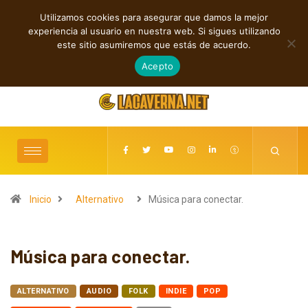
Utilizamos cookies para asegurar que damos la mejor
TENDENCIAS
experiencia al usuario en nuestra web. Si sigues utilizando
Rock, folk e indie: cuatro estrenos independientes por descubrir
este sitio asumiremos que estás de acuerdo.
agosto 7, 2026
Acepto
Inicio
Alternativo
Música para conectar.
Música para conectar.
ALTERNATIVO
AUDIO
FOLK
INDIE
POP