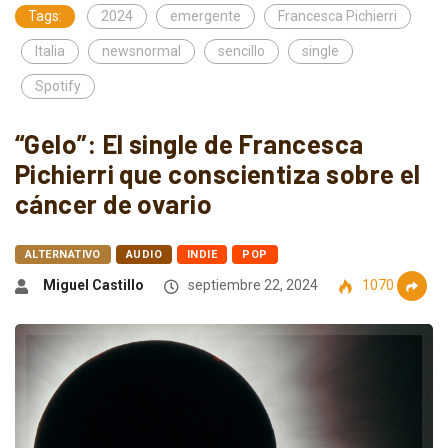
Tags:
2024
emergente
Francesca Pichierri
Italia
newsnormal
sencillo
single
Spotify
“Gelo”: El single de Francesca
Pichierri que conscientiza sobre el
cáncer de ovario
ALTERNATIVO
AUDIO
INDIE
POP
Miguel Castillo
septiembre 22, 2024
1070