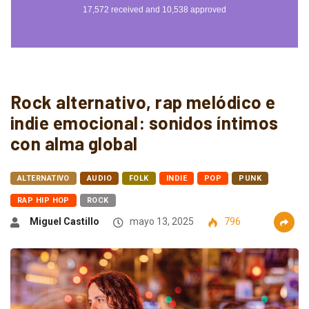
Rock alternativo, rap melódico e
indie emocional: sonidos íntimos
con alma global
ALTERNATIVO
AUDIO
FOLK
INDIE
POP
PUNK
RAP HIP HOP
ROCK
Miguel Castillo
mayo 13, 2025
796