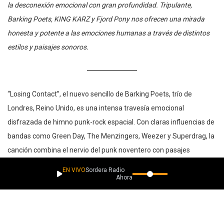
la desconexión emocional con gran profundidad. Tripulante,
Barking Poets, KING KARZ y Fjord Pony nos ofrecen una mirada
honesta y potente a las emociones humanas a través de distintos
estilos y paisajes sonoros.
“Losing Contact”, el nuevo sencillo de Barking Poets, trío de
Londres, Reino Unido, es una intensa travesía emocional
disfrazada de himno punk-rock espacial. Con claras influencias de
bandas como Green Day, The Menzingers, Weezer y Superdrag, la
canción combina el nervio del punk noventero con pasajes
melódicos inesperadamente introspectivos. Su letra aborda el
EN VIVO
Sordera Radio
Ahora suena
distanciamiento emocional como si se tratara de una misión
espacial fallida: un astronauta varado observa cómo se rompe el
vínculo con alguien desde la distancia estelar, evocando la
soledad, el duelo y la desconexión.