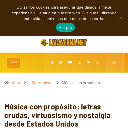
Utilizamos cookies para asegurar que damos la mejor
TENDENCIAS
experiencia al usuario en nuestra web. Si sigues utilizando
Rock, folk e indie: cuatro estrenos independientes por descubrir
este sitio asumiremos que estás de acuerdo.
agosto 7, 2026
Acepto
Inicio
Alternativo
Música con propósito:…
Música con propósito: letras
crudas, virtuosismo y nostalgia
desde Estados Unidos