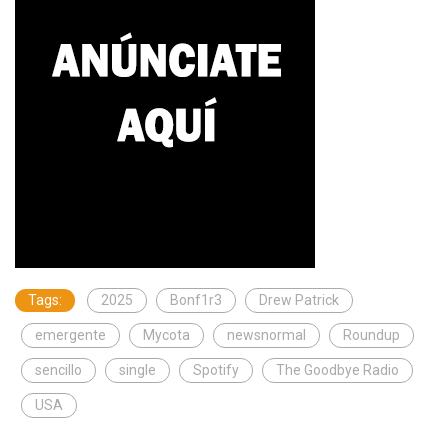
Tags:
2025
Bonf1r3
Drew Patrick
emergente
Mycota
newsnormal
Roundup
sencillo
single
Spotify
The Goodbye Radio
USA