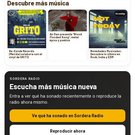
Descubre más música
Roundup
An Dan presenta “Blood
Flooded Song”, metal
épico y poético
Re-Existe Récords
Novedades Musicales:
(Mérida) colabora con el
Descubre lo último en
vinyl de GRITO
Rock, Indie y EDM
SORDERA RADIO
Escucha más música nueva
Entra a ver qué ha sonado recientemente o reproduce la
radio ahora mismo.
Ve qué ha sonado en Sordera Radio
Reproducir ahora