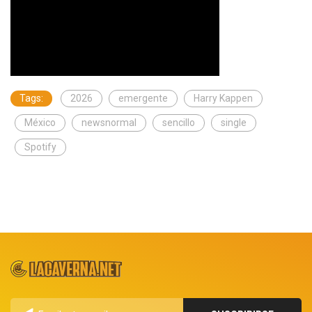
Tags:
2026
emergente
Harry Kappen
México
newsnormal
sencillo
single
Spotify