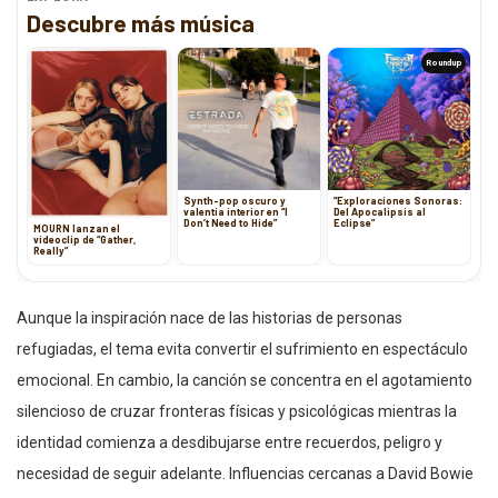
Descubre más música
Roundup
Synth-pop oscuro y
“Exploraciones Sonoras:
valentía interior en “I
Del Apocalipsis al
Don’t Need to Hide”
Eclipse”
MOURN lanzan el
videoclip de “Gather,
Really”
Aunque la inspiración nace de las historias de personas
refugiadas, el tema evita convertir el sufrimiento en espectáculo
emocional. En cambio, la canción se concentra en el agotamiento
silencioso de cruzar fronteras físicas y psicológicas mientras la
identidad comienza a desdibujarse entre recuerdos, peligro y
necesidad de seguir adelante. Influencias cercanas a David Bowie