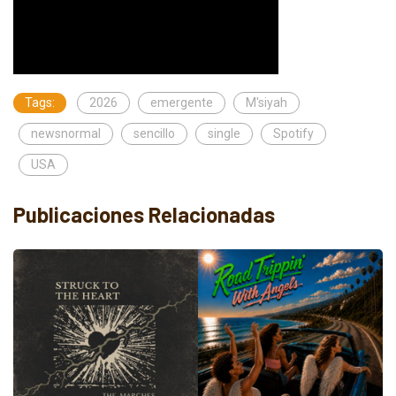
Tags:
2026
emergente
M'siyah
newsnormal
sencillo
single
Spotify
USA
Publicaciones Relacionadas