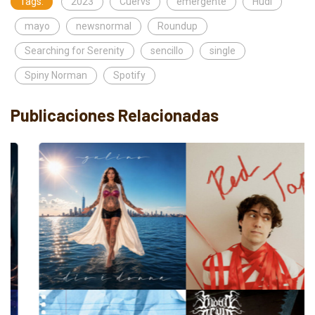
Tags:
2023
Cuervs
emergente
Hudi
mayo
newsnormal
Roundup
Searching for Serenity
sencillo
single
Spiny Norman
Spotify
Publicaciones Relacionadas