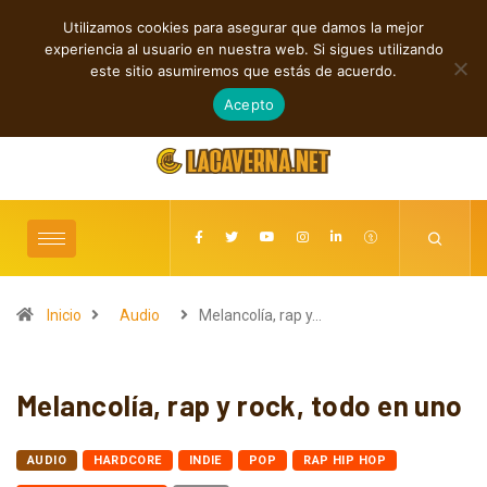
Utilizamos cookies para asegurar que damos la mejor
TENDENCIAS
experiencia al usuario en nuestra web. Si sigues utilizando
Rock, folk e indie: cuatro estrenos independientes por descubrir
este sitio asumiremos que estás de acuerdo.
agosto 7, 2026
Acepto
Inicio
Audio
Melancolía, rap y…
Melancolía, rap y rock, todo en uno
AUDIO
HARDCORE
INDIE
POP
RAP HIP HOP