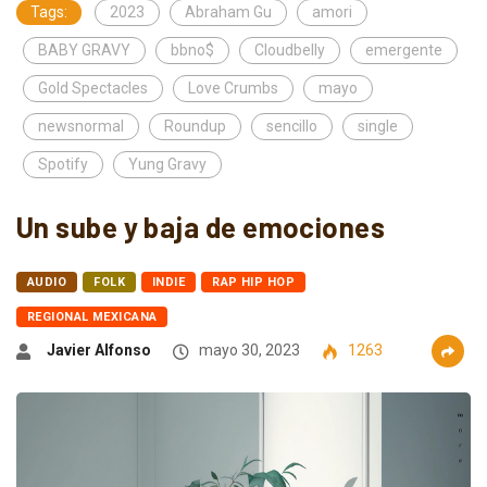
Tags:
2023
Abraham Gu
amori
BABY GRAVY
bbno$
Cloudbelly
emergente
Gold Spectacles
Love Crumbs
mayo
newsnormal
Roundup
sencillo
single
Spotify
Yung Gravy
Un sube y baja de emociones
AUDIO
FOLK
INDIE
RAP HIP HOP
REGIONAL MEXICANA
Javier Alfonso
mayo 30, 2023
1263