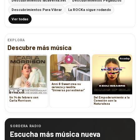
Descubrimientos lacaverna.net
Descubrimientos Pegadizos
Descubrimientos Para Vibrar
La ROCKa sigue rodando
Ver todas
EXPLORA
Descubre más música
Roundup
Anni B Sweet crea su
cerveza y reedita
“Universo por estrenar”
Un 14 de febrero con
Del Empoderamiento a la
Carla Morrison
Conexión con la
Naturaleza
SORDERA RADIO
Escucha más música nueva