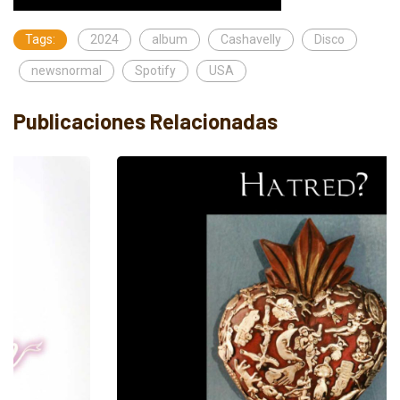
Tags:
2024
album
Cashavelly
Disco
newsnormal
Spotify
USA
Publicaciones Relacionadas