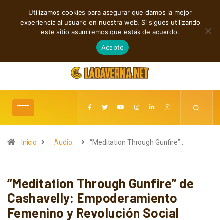
Utilizamos cookies para asegurar que damos la mejor
TENDENCIAS
experiencia al usuario en nuestra web. Si sigues utilizando
Cuatro canciones independientes entre folk, rock y pop
este sitio asumiremos que estás de acuerdo.
agosto 8, 2026
Acepto
Inicio
Audio
“Meditation Through Gunfire”…
“Meditation Through Gunfire” de
Cashavelly: Empoderamiento
Femenino y Revolución Social