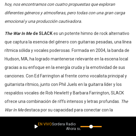
hoy, nos encontramos con cuatro propuestas que exploran
diferentes géneros y atmosferas, pero todas con una gran carga
emocional y una producción cautivadora.
The War In Me
de SLACK
es un potente himno de rock alternativo
que captura la esencia del género con guitarras pesadas, una línea
rítmica sólida y vocales poderosas. Formada en 2004, la banda de
Hudson, MA, ha logrado mantenerse relevante en la escena local
gracias a su enfoque en la energía cruda y la emotividad de sus
canciones. Con Ed Farrington al frente como vocalista principal y
guitarrista rítmico, junto con Phil Juels en la guitarra líder y los
respaldos vocales de Rob Hewlett y Barbara Farrington, SLACK
ofrece una combinación de riffs intensos y letras profundas.
The
War In Me
destaca por su capacidad para conectar con la
audiencia, creando una atmósfera cargada de tensión emocional.
EN VIVO
Sordera Radio
Con una formación que ha evolucionado a lo largo de los años, la
Ahora suena
banda continúa siendo una fuerza enérgica en el circuito de