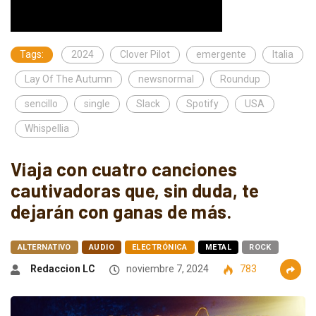
Tags:
2024
Clover Pilot
emergente
Italia
Lay Of The Autumn
newsnormal
Roundup
sencillo
single
Slack
Spotify
USA
Whispellia
Viaja con cuatro canciones
cautivadoras que, sin duda, te
dejarán con ganas de más.
ALTERNATIVO
AUDIO
ELECTRÓNICA
METAL
ROCK
Redaccion LC
noviembre 7, 2024
783